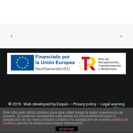
© 2019. Web developed by
Esquío
–
Privacy policy
–
Legal warning
Este sitio web utiliza cookies para que usted tenga la mejor experiencia de
usuario. Si continúa navegando está dando su consentimiento para la
aceptación de las mencionadas cookies y la aceptación de nuestra
política de
cookies
, pinche el enlace para mayor información.
ACEPTAR