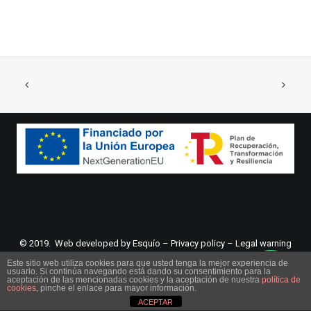
© 2019. Web developed by
Esquío
–
Privacy policy
–
Legal warning
Este sitio web utiliza cookies para que usted tenga la mejor experiencia de
usuario. Si continúa navegando está dando su consentimiento para la
aceptación de las mencionadas cookies y la aceptación de nuestra
política de
cookies
, pinche el enlace para mayor información.
ACEPTAR