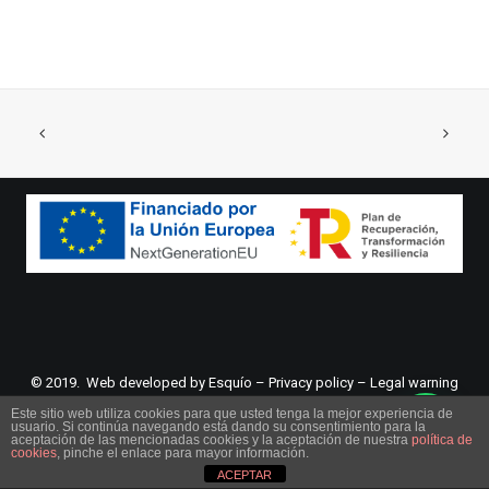
© 2019. Web developed by
Esquío
–
Privacy policy
–
Legal warning
Este sitio web utiliza cookies para que usted tenga la mejor experiencia de
usuario. Si continúa navegando está dando su consentimiento para la
aceptación de las mencionadas cookies y la aceptación de nuestra
política de
cookies
, pinche el enlace para mayor información.
ACEPTAR