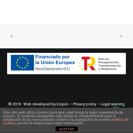
© 2019. Web developed by
Esquío
–
Privacy policy
–
Legal warning
Este sitio web utiliza cookies para que usted tenga la mejor experiencia de
usuario. Si continúa navegando está dando su consentimiento para la
aceptación de las mencionadas cookies y la aceptación de nuestra
política de
cookies
, pinche el enlace para mayor información.
ACEPTAR